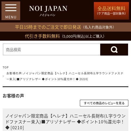
全品送料無料
（ケア用品一部対象外）
平日15時までのご注文で即日発送
（名入れ商品対象外）
代引き手数料無料
03-5809-1212
（5,000円(税込)以上ご購入）
ログイン
会員登録
買い物カゴ
TOP
お客様の声:ノイジャパン限定商品【ヘレナ】ハニーセル長財布(L字ラウンドファスナ
ー束入)■アリゾナレザー ◆ポイント10％還元中！◆ [0210]
お客様の声
ノイジャパン限定商品【ヘレナ】ハニーセル長財布(L字ラウン
ドファスナー束入)■アリゾナレザー ◆ポイント10％還元中！
◆ [0210]