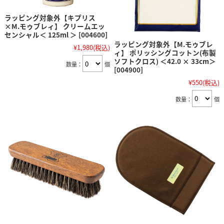
ラッピング対象外【キプリス
×M.モゥブレィ】 クリームエッ
センシャル＜ 125ml ＞ [004600]
ラッピング対象外【M.モゥブレ
¥1,980
(税込)
ィ】 ポリッシングコットン(布製
ソフトクロス) ＜42.0 × 33cm＞
数量：
個
[004900]
¥550
(税込)
数量：
個