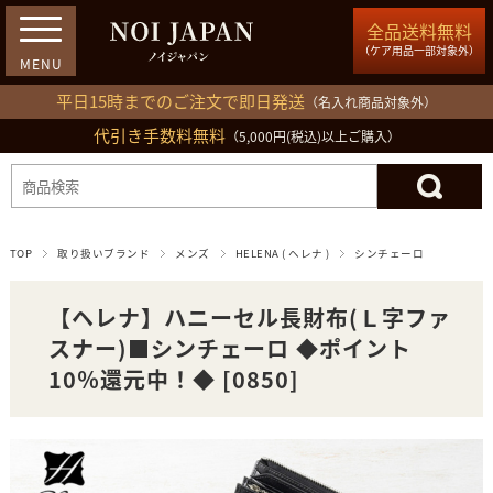
全品送料無料
（ケア用品一部対象外）
平日15時までのご注文で即日発送
（名入れ商品対象外）
代引き手数料無料
03-5809-1212
（5,000円(税込)以上ご購入）
ログイン
会員登録
買い物カゴ
TOP
取り扱いブランド
メンズ
HELENA ( ヘレナ )
シンチェーロ
【ヘレナ】ハニーセル長財布(Ｌ字ファ
スナー)■シンチェーロ ◆ポイント
10％還元中！◆ [0850]