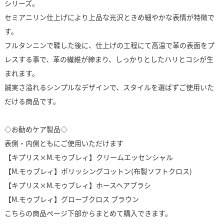
シリーズ。
セミアニリン仕上げにより上品な光沢ときめ細やかな表情が特徴で
す。
フルタンニンで鞣した後に、仕上げの工程にて高温で革の表面をプ
レスする事で、革の繊維が締まり、しっかりとしたハリとコシが生
まれます。
誠実さ溢れるシンプルなデザインで、スタイルを選ばずご使用いた
だける商品です。
◇お勧めケア製品◇
表側・内側ともにご使用いただけます
【キプリス×M.モゥブレィ】クリームエッセンシャル
【M.モゥブレィ】ポリッシングコットン(布製ソフトクロス)
【キプリス×M.モゥブレィ】ホースヘアブラシ
【M.モゥブレィ】グローブクロス ブラウン
こちらの商品ページ下部からまとめて購入できます。