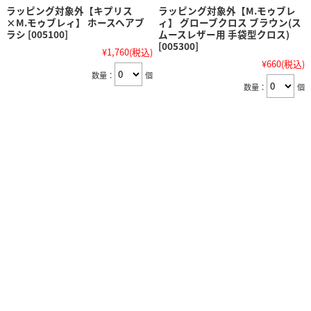
ラッピング対象外【キプリス
ラッピング対象外【M.モゥブレ
×M.モゥブレィ】 ホースヘアブ
ィ】 グローブクロス ブラウン(ス
ラシ [005100]
ムースレザー用 手袋型クロス)
[005300]
¥1,760
(税込)
¥660
(税込)
数量：
個
数量：
個