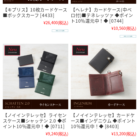
【キプリス】10枚カードケース
【ヘレナ】カードケース(中ベ
■ボックスカーフ [4433]
ロ付)■テネレッツァ ◆ポイン
ト10％還元中！◆ [0744]
¥26,400
(税込)
¥10,560
(税込)
【ノイインテレッセ】ライセン
【ノイインテレッセ】カードケ
スケース■シャッテン 2.0 ◆ポ
ース■インゲニウム ◆ポイント
イント10％還元中！◆ [0711]
10％還元中！◆ [8403]
¥9,240
(税込)
¥13,200
(税込)