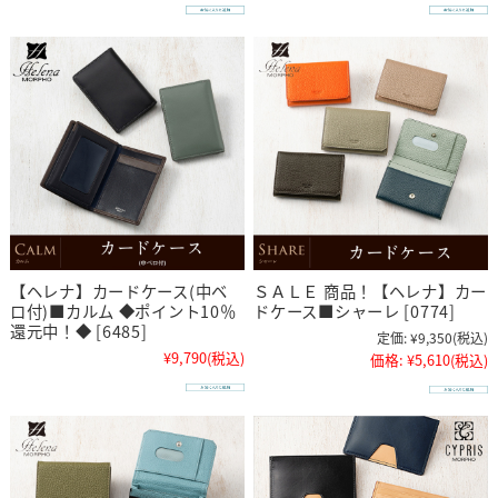
【ヘレナ】カードケース(中ベ
ＳＡＬＥ 商品！【ヘレナ】カー
ロ付)■カルム ◆ポイント10％
ドケース■シャーレ [0774]
還元中！◆ [6485]
定価:
¥9,350
(税込)
¥9,790
(税込)
価格:
¥5,610
(税込)