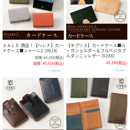
ＳＡＬＥ 商品！【ヘレナ】カー
【キプリス】カードケース■ル
ドケース■シャーレ2 [0814]
ーガショルダー＆フルベジタブ
ルタンニンレザー [6286]
定価:
¥9,350
(税込)
¥9,240
(税込)
価格:
¥5,610
(税込)