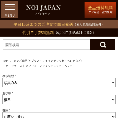
全品送料無料
（ケア用品一部対象外）
平日15時までのご注文で即日発送
（名入れ商品対象外）
代引き手数料無料
03-5809-1212
（5,000円(税込)以上ご購入）
ログイン
会員登録
買い物カゴ
TOP
メンズ商品(キプリス・ノイインテレッセ・ヘレナなど)
カードケース｜ キプリス・ノイインテレッセ・ヘレナ
表示切替：
並び順：
在庫：