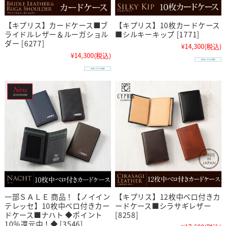
【キプリス】カードケース■ブ
【キプリス】10枚カードケース
ライドルレザー＆ルーガショル
■シルキーキップ [1771]
ダー [6277]
¥14,300
(税込)
¥14,300
(税込)
一部ＳＡＬＥ 商品！【ノイイン
【キプリス】12枚中ベロ付きカ
テレッセ】10枚中ベロ付きカー
ードケース■シラサギレザー
ドケース■ナハト ◆ポイント
[8258]
10％還元中！◆ [3546]