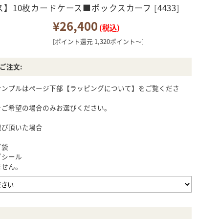
カードケース
パスポートケース
小銭入れ
キーケース
】10枚カードケース■ボックスカーフ [4433]
¥26,400
(税込)
[ポイント還元 1,320ポイント～]
レデイース・セール
レデイース・アウト
J.PRESS
TYP
ウォッチバンド
キーホルダー
商品
レット商品
ご注文:
サンプルはページ下部【ラッピングについて】をご覧くださ
ウォレットチェーン
シューズ
をご希望の場合のみお選びください。
選び頂いた場合
K
ノイジャパン限定商
その他
品
グ袋
グシール
ません。