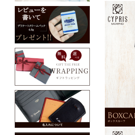
三つ折り財布
コンパクト財布
コンパクト財布
名刺入れ
CYPRIS
CYPRIS COLLECTION
パス入れ
ウォッチバンド
手帳（手帳カバー）
ステーショナリー
ブックカバー
スマホケース
ベルト
バッグ・ポーチ類
ケア用品
メンズ・セール商品