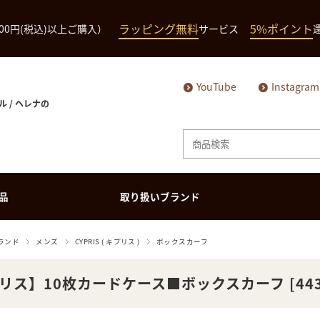
ラッピング無料
5%ポイント
000円(税込)以上ご購入）
サービス
YouTube
Instagram
ル / ヘレナの
品
取り扱いブランド
メンズ商品
ランド
メンズ
CYPRIS ( キプリス )
ボックスカーフ
長財布（ハニーセ
長財布（ハニーセ
ミドルウォレット
ミドルウォレット
ル）
ル）
リス】10枚カードケース■ボックスカーフ [443