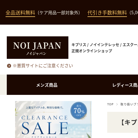
全品送料無料
代引き手数料無料
（ケア用品一部対象外）
（5,
キプリス / ノイインテレッセ / エスクー
正規オンラインショップ
※悪質サイトにご注意ください
メンズ商品
レディース商
TOP
取り扱いブ
長財布（小銭入れあ
長財布（小銭入れな
バッグ・ポーチ類
長財布
り）
し）
【キプ