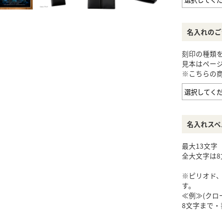
名入れのご
刻印の種類
見本はペー
※こちらの商
名入れスペ
最大13文字
全大文字は8
※ピリオド
す。
≪例≫(クローバ
8文字まで