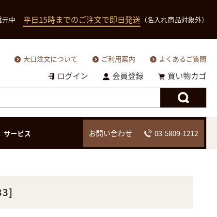
平日15時までのご注文で即日発送
還元中
（名入れ商品対象外）
大口注文について
ご利用案内
よくあるご質問
ログイン
会員登録
買い物カゴ
お問い合わせ
03-5809-1212
サービス
二つ折り財布（小銭
二つ折り財（小銭入
二つ折り財布
三つ折り財布
入れあり）
れなし）
3]