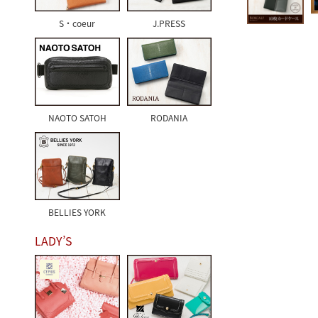
S・coeur
J.PRESS
NAOTO SATOH
RODANIA
BELLIES YORK
LADY’S