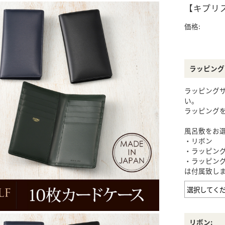
札ばさみ
パス入れ
名刺入れ
カードケース
【キプリス
価格:
Neu Interesse
HELENA
S・coeur
キーケース
その他
スマートキーケース
ケア用品
ラッピング
ラッピング
ステーショナリー
IDカードケース
い。
ラッピング
風呂敷をお
NAOTO SATOH
RODANIA
BELLIES YOR
ワインボトルケース
チビタイ
・リボン
・ラッピン
・ラッピン
レディース商品
は付属致し
メンズ・アウトレッ
ト商品
リボン: