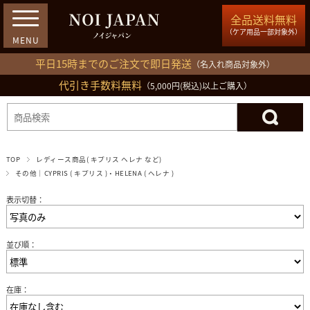
全品送料無料
（ケア用品一部対象外）
平日15時までのご注文で即日発送
（名入れ商品対象外）
代引き手数料無料
03-5809-1212
（5,000円(税込)以上ご購入）
ログイン
会員登録
買い物カゴ
TOP
レディース商品( キプリス ヘレナ など)
その他｜CYPRIS ( キプリス )・HELENA ( ヘレナ )
表示切替：
並び順：
在庫：