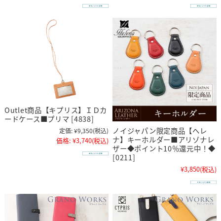
Outlet商品【キプリス】ＩＤカ
ードケース■プリマ [4838]
ノイジャパン限定商品【ヘレ
定価:
¥9,350
(税込)
ナ】キーホルダー■アリゾナレ
価格:
¥3,740
(税込)
ザー◆ポイント10％還元中！◆
[0211]
¥3,850
(税込)