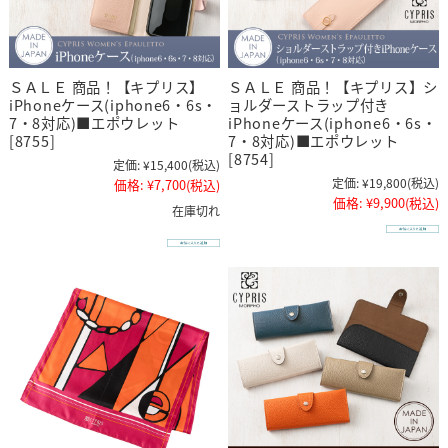
ＳＡＬＥ 商品！【キプリス】
ＳＡＬＥ 商品！【キプリス】シ
iPhoneケース(iphone6・6s・
ョルダーストラップ付き
7・8対応)■エポウレット
iPhoneケース(iphone6・6s・
[8755]
7・8対応)■エポウレット
[8754]
定価:
¥15,400
(税込)
定価:
¥19,800
(税込)
価格:
¥7,700
(税込)
価格:
¥9,900
(税込)
在庫切れ