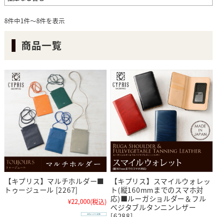
8件中1件～8件を表示
商品一覧
【キプリス】マルチホルダー■
【キプリス】スマイルウォレッ
トゥージュール [2267]
ト(縦160mmまでのスマホ対
応)■ルーガショルダー＆フル
¥22,000
(税込)
ベジタブルタンニンレザー
[6288]