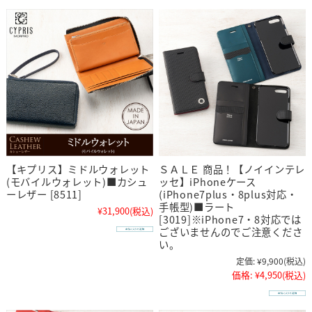
【キプリス】ミドルウォレット
ＳＡＬＥ 商品！【ノイインテレ
(モバイルウォレット)■カシュ
ッセ】iPhoneケース
ーレザー [8511]
(iPhone7plus・8plus対応・
手帳型)■ラート
¥31,900
(税込)
[3019]※iPhone7・8対応では
ございませんのでご注意くださ
い。
定価:
¥9,900
(税込)
価格:
¥4,950
(税込)