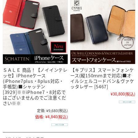
ＳＡＬＥ 商品！【ノイインテレ
【キプリス】スマートフォンケ
ッセ】iPhoneケース
ース(縦150ｍｍまで対応)■オ
(iPhone7plus・8plus対応・
イルシェルコードバン＆ヴァケ
手帳型)■シャッテン
ッタレザー [5467]
[3929]※※iPhone7・8対応で
¥30,800
(税込)
はございませんのでご注意くだ
さい※※
定価:
¥9,680
(税込)
価格:
¥4,840
(税込)