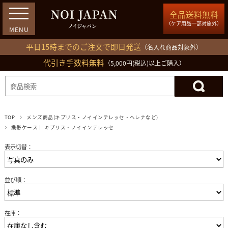
全品送料無料
（ケア用品一部対象外）
平日15時までのご注文で即日発送
（名入れ商品対象外）
代引き手数料無料
03-5809-1212
（5,000円(税込)以上ご購入）
ログイン
会員登録
買い物カゴ
TOP
メンズ商品(キプリス・ノイインテレッセ・ヘレナなど)
携帯ケース｜ キプリス・ノイインテレッセ
表示切替：
並び順：
在庫：