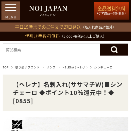
全品送料無料
（ケア用品一部対象外）
平日15時までのご注文で即日発送
（名入れ商品対象外）
代引き手数料無料
03-5809-1212
（5,000円(税込)以上ご購入）
ログイン
会員登録
買い物カゴ
TOP
取り扱いブランド
メンズ
HELENA ( ヘレナ )
シンチェーロ
【ヘレナ】名刺入れ(ササマチＷ)■シン
チェーロ ◆ポイント10％還元中！◆
[0855]