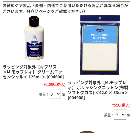
お勧めケア製品（表側・内側でご使用いただける製品が異なる場合が
ございます。各商品ページをご確認ください）
ラッピング対象外【キプリス
×M.モゥブレィ】 クリームエッ
センシャル＜ 125ml ＞ [004600]
ラッピング対象外【M.モゥブレ
¥1,980
(税込)
ィ】 ポリッシングコットン(布製
ソフトクロス) ＜42.0 × 33cm＞
数量：
個
[004900]
¥550
(税込)
数量：
個