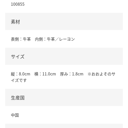
100855
素材
表側：牛革 内側：牛革／レーヨン
サイズ
縦：8.0cm 横：11.0cm 厚み：1.8cm ※おおよそのサ
イズです
生産国
中国