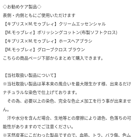
◇お勧めケア製品◇
表側・内側ともにご使用いただけます
【キプリス×M.モゥブレィ】クリームエッセンシャル
【M.モゥブレィ】ポリッシングコットン(布製ソフトクロス)
【キプリス×M.モゥブレィ】ホースヘアブラシ
【M.モゥブレィ】グローブクロス ブラウン
こちらの商品ページ下部からまとめて購入できます。
【当社取扱い製品について】
※当社取扱い製品は革本来の風合いを最大限生かす様、出来るだけ
ナチュラルな染色で仕上げております。
その為、必要以上の染色、完全な色止メ加工を行う事が出来ませ
ん。
汗や水分を含んだ場合、生地等との摩擦により退色、色落ちの可
能性がありますのでご注意ください。
※天然皮革にこだわった製品ですので、血筋、トラ、バラ傷、色ム