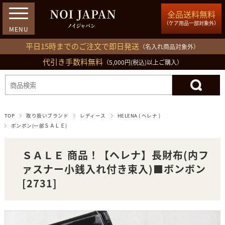
全品送料無料
（ケア用品一部対象外）
平日15時までのご注文で即日発送
（名入れ商品対象外）
代引き手数料無料
03-5809-1212
（5,000円(税込)以上ご購入）
ログイン
会員登録
買い物カゴ
TOP
取り扱いブランド
レディース
HELENA ( ヘレナ )
ボンボン(一部ＳＡＬＥ)
ＳＡＬＥ 商品！【ヘレナ】長財布(内フ
ァスナー小銭入れ付き束入)■ボンボン
[2731]