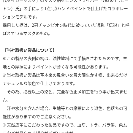
代タイガーマスク」のマスク柄をピンストライパー「Veaton（ビー
トン）氏」の手により1点1点ハンドペイントで仕上げたコラボレー
ションモデルです。
採用した柄は、2冠チャンピオン時代に被っていた通称「伝説」と呼
ばれているマスクのもの。
【当社取扱い製品について】
※この製品の表側の柄は、油性塗料にて手描きされたものです。生
地との摩擦によりペイントが薄くなる可能性があります。
※当社取扱い製品は革本来の風合いを最大限生かす様、出来るだけ
ナチュラルな染色で仕上げております。
その為、必要以上の染色、完全な色止メ加工を行う事が出来ませ
ん。
汗や水分を含んだ場合、生地等との摩擦により退色、色落ちの可
能性がありますのでご注意ください。
※天然皮革にこだわった製品ですので、血筋、トラ、バラ傷、色ム