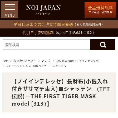
全品送料無料
（ケア用品一部対象外）
平日15時までのご注文で即日発送
（名入れ商品対象外）
代引き手数料無料
03-5809-1212
（5,000円(税込)以上ご購入）
ログイン
会員登録
買い物カゴ
TOP
取り扱いブランド
メンズ
Neu Interesse（ノイインテレッセ）
シャッテン (TFT伝説) 初代タイガーマスクモデル
【ノイインテレッセ】長財布(小銭入れ
付きササマチ束入)■シャッテン―(TFT
伝説)―THE FIRST TIGER MASK
model [3137]