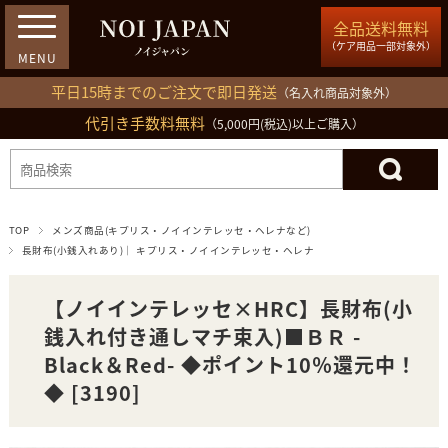
全品送料無料
（ケア用品一部対象外）
平日15時までのご注文で即日発送
（名入れ商品対象外）
代引き手数料無料
03-5809-1212
（5,000円(税込)以上ご購入）
ログイン
会員登録
買い物カゴ
TOP
メンズ商品(キプリス・ノイインテレッセ・ヘレナなど)
長財布(小銭入れあり)｜ キプリス・ノイインテレッセ・ヘレナ
【ノイインテレッセ×HRC】長財布(小
銭入れ付き通しマチ束入)■ＢＲ -
Black＆Red- ◆ポイント10％還元中！
◆ [3190]