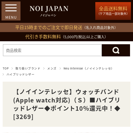
全品送料無料
（ケア用品一部対象外）
平日15時までのご注文で即日発送
（名入れ商品対象外）
代引き手数料無料
03-5809-1212
（5,000円(税込)以上ご購入）
ログイン
会員登録
買い物カゴ
TOP
取り扱いブランド
メンズ
Neu Interesse（ノイインテレッセ）
ハイブリッドレザー
【ノイインテレッセ】ウォッチバンド
(Apple watch対応)（Ｓ）■ハイブリ
ッドレザー◆ポイント10％還元中！◆
[3269]