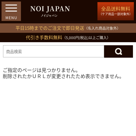
全品送料無料
（ケア用品一部対象外）
平日15時までのご注文で即日発送
（名入れ商品対象外）
代引き手数料無料
03-5809-1212
（5,000円(税込)以上ご購入）
ログイン
会員登録
買い物カゴ
ご指定のページは見つかりません。
削除されたかＵＲＬが変更されたため表示できません。