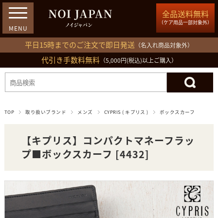
全品送料無料
（ケア用品一部対象外）
平日15時までのご注文で即日発送
（名入れ商品対象外）
代引き手数料無料
03-5809-1212
（5,000円(税込)以上ご購入）
ログイン
会員登録
買い物カゴ
TOP
取り扱いブランド
メンズ
CYPRIS ( キプリス )
ボックスカーフ
【キプリス】コンパクトマネーフラッ
プ■ボックスカーフ [4432]