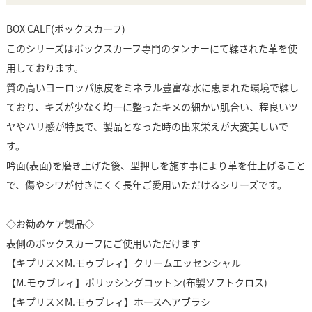
BOX CALF(ボックスカーフ)
このシリーズはボックスカーフ専門のタンナーにて鞣された革を使
用しております。
質の高いヨーロッパ原皮をミネラル豊富な水に恵まれた環境で鞣し
ており、キズが少なく均一に整ったキメの細かい肌合い、程良いツ
ヤやハリ感が特長で、製品となった時の出来栄えが大変美しいで
す。
吟面(表面)を磨き上げた後、型押しを施す事により革を仕上げること
で、傷やシワが付きにくく長年ご愛用いただけるシリーズです。
◇お勧めケア製品◇
表側のボックスカーフにご使用いただけます
【キプリス×M.モゥブレィ】クリームエッセンシャル
【M.モゥブレィ】ポリッシングコットン(布製ソフトクロス)
【キプリス×M.モゥブレィ】ホースヘアブラシ