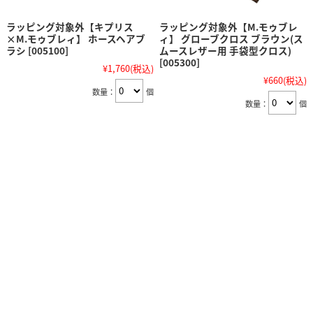
ラッピング対象外【キプリス
ラッピング対象外【M.モゥブレ
×M.モゥブレィ】 ホースヘアブ
ィ】 グローブクロス ブラウン(ス
ラシ [005100]
ムースレザー用 手袋型クロス)
[005300]
¥1,760
(税込)
¥660
(税込)
数量：
個
数量：
個