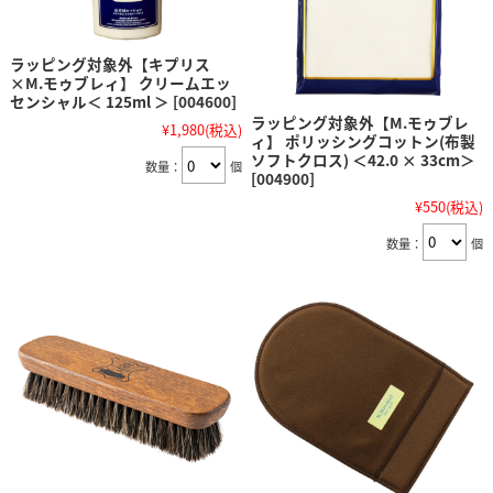
ラッピング対象外【キプリス
×M.モゥブレィ】 クリームエッ
センシャル＜ 125ml ＞ [004600]
ラッピング対象外【M.モゥブレ
¥1,980
(税込)
ィ】 ポリッシングコットン(布製
ソフトクロス) ＜42.0 × 33cm＞
数量：
個
[004900]
¥550
(税込)
数量：
個