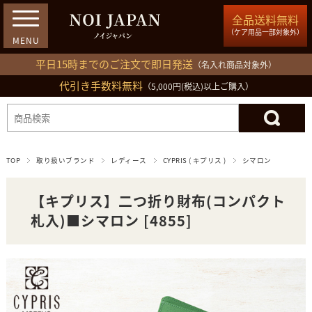
全品送料無料
（ケア用品一部対象外）
平日15時までのご注文で即日発送
（名入れ商品対象外）
代引き手数料無料
03-5809-1212
（5,000円(税込)以上ご購入）
ログイン
会員登録
買い物カゴ
TOP
取り扱いブランド
レディース
CYPRIS ( キプリス )
シマロン
【キプリス】二つ折り財布(コンパクト
札入)■シマロン [4855]