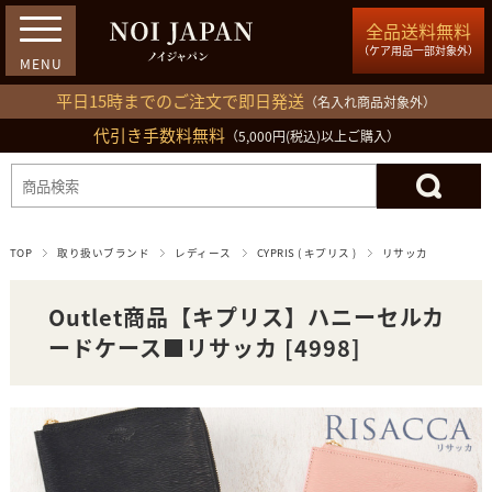
全品送料無料
（ケア用品一部対象外）
平日15時までのご注文で即日発送
（名入れ商品対象外）
代引き手数料無料
03-5809-1212
（5,000円(税込)以上ご購入）
ログイン
会員登録
買い物カゴ
TOP
取り扱いブランド
レディース
CYPRIS ( キプリス )
リサッカ
Outlet商品【キプリス】ハニーセルカ
ードケース■リサッカ [4998]