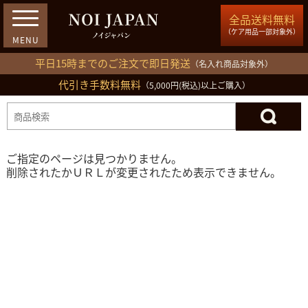
全品送料無料
（ケア用品一部対象外）
平日15時までのご注文で即日発送
（名入れ商品対象外）
代引き手数料無料
03-5809-1212
（5,000円(税込)以上ご購入）
ログイン
会員登録
買い物カゴ
ご指定のページは見つかりません。
削除されたかＵＲＬが変更されたため表示できません。