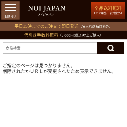
全品送料無料
（ケア用品一部対象外）
平日15時までのご注文で即日発送
（名入れ商品対象外）
代引き手数料無料
03-5809-1212
（5,000円(税込)以上ご購入）
ログイン
会員登録
買い物カゴ
ご指定のページは見つかりません。
削除されたかＵＲＬが変更されたため表示できません。