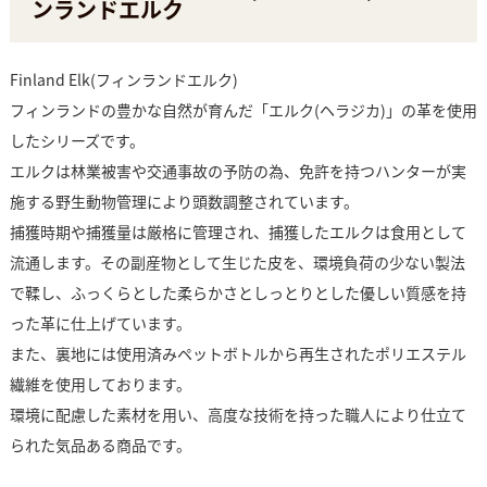
ンランドエルク
Finland Elk(フィンランドエルク)
フィンランドの豊かな自然が育んだ「エルク(ヘラジカ)」の革を使用
したシリーズです。
エルクは林業被害や交通事故の予防の為、免許を持つハンターが実
施する野生動物管理により頭数調整されています。
捕獲時期や捕獲量は厳格に管理され、捕獲したエルクは食用として
流通します。その副産物として生じた皮を、環境負荷の少ない製法
で鞣し、ふっくらとした柔らかさとしっとりとした優しい質感を持
った革に仕上げています。
また、裏地には使用済みペットボトルから再生されたポリエステル
繊維を使用しております。
環境に配慮した素材を用い、高度な技術を持った職人により仕立て
られた気品ある商品です。