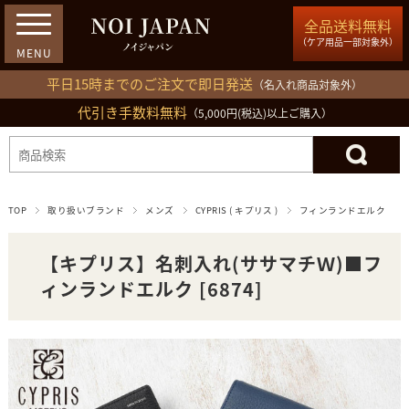
全品送料無料
（ケア用品一部対象外）
平日15時までのご注文で即日発送
（名入れ商品対象外）
代引き手数料無料
03-5809-1212
（5,000円(税込)以上ご購入）
ログイン
会員登録
買い物カゴ
TOP
取り扱いブランド
メンズ
CYPRIS ( キプリス )
フィンランドエルク
【キプリス】名刺入れ(ササマチＷ)■フ
ィンランドエルク [6874]