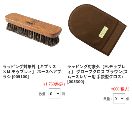
ラッピング対象外【キプリス
ラッピング対象外【M.モゥブレ
×M.モゥブレィ】 ホースヘアブ
ィ】 グローブクロス ブラウン(ス
ラシ [005100]
ムースレザー用 手袋型クロス)
[005300]
¥1,760
(税込)
¥660
(税込)
数量：
個
数量：
個