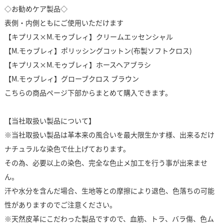
◇お勧めケア製品◇
表側・内側ともにご使用いただけます
【キプリス×M.モゥブレィ】クリームエッセンシャル
【M.モゥブレィ】ポリッシングコットン(布製ソフトクロス)
【キプリス×M.モゥブレィ】ホースヘアブラシ
【M.モゥブレィ】グローブクロス ブラウン
こちらの商品ページ下部からまとめて購入できます。
【当社取扱い製品について】
※当社取扱い製品は革本来の風合いを最大限生かす様、出来るだけ
ナチュラルな染色で仕上げております。
その為、必要以上の染色、完全な色止メ加工を行う事が出来ませ
ん。
汗や水分を含んだ場合、生地等との摩擦により退色、色落ちの可能
性がありますのでご注意ください。
※天然皮革にこだわった製品ですので、血筋、トラ、バラ傷、色ム