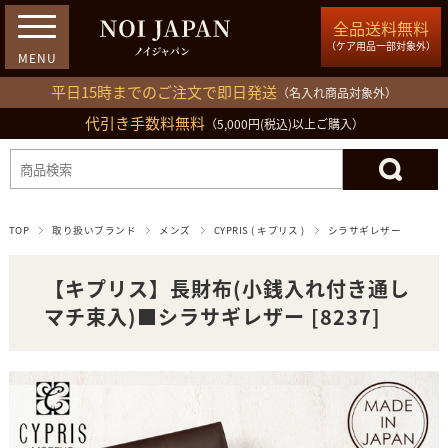
全品送料無料
（ケア用品一部対象外）
平日15時までのご注文で即日発送
（名入れ商品対象外）
代引き手数料無料
03-5809-1212
（5,000円(税込)以上ご購入）
ログイン
会員登録
買い物カゴ
TOP
取り扱いブランド
メンズ
CYPRIS ( キプリス )
シラサギレザー
【キプリス】長財布(小銭入れ付き通し
マチ束入)■シラサギレザー [8237]