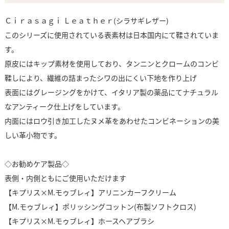
Ｃｉｒａｓａｇｉ Ｌｅａｔｈｅｒ(シラサギレザー)
このシリーズに使用されている表素材は日本国内にて鞣されていま
す。
原皮にはキップ素材を使用しており、タンニンとクロームのコンビ
鞣しにより、繊維の詰まったシワの出にくい下地を作り上げ
表面にはグレージングをかけて、イタリア製の薬品にてナチュラル
なアンティーク仕上げをしています。
内面にはロウ引き加工したヌメ革をあわせたコンビネーションの美
しい革小物です。
◇お勧めケア製品◇
表側・内側ともにご使用いただけます
【キプリス×M.モゥブレィ】アリニンカーフクリーム
【M.モゥブレィ】ポリッシングコットン(布製ソフトクロス)
【キプリス×M.モゥブレィ】ホースヘアブラシ