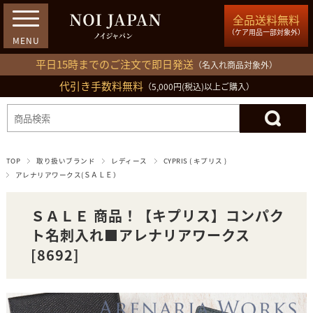
全品送料無料
（ケア用品一部対象外）
平日15時までのご注文で即日発送
（名入れ商品対象外）
代引き手数料無料
03-5809-1212
（5,000円(税込)以上ご購入）
ログイン
会員登録
買い物カゴ
TOP
取り扱いブランド
レディース
CYPRIS ( キプリス )
アレナリアワークス(ＳＡＬＥ）
ＳＡＬＥ 商品！【キプリス】コンパク
ト名刺入れ■アレナリアワークス
[8692]