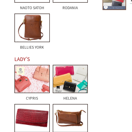
NAOTO SATOH
RODANIA
BELLIES YORK
LADY’S
CYPRIS
HELENA