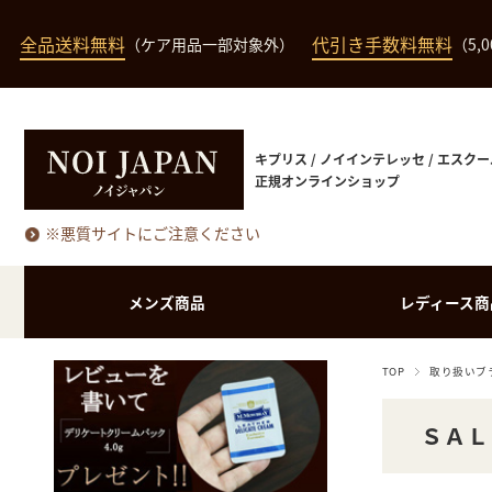
全品送料無料
代引き手数料無料
（ケア用品一部対象外）
（5,
キプリス / ノイインテレッセ / エスクー
正規オンラインショップ
※悪質サイトにご注意ください
メンズ商品
レディース商
TOP
取り扱いブ
長財布（小銭入れあ
長財布（小銭入れな
バッグ・ポーチ類
長財布
り）
し）
ＳＡＬ