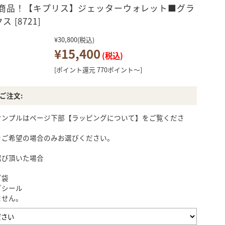
カードケース
パスポートケース
小銭入れ
キーケース
 商品！【キプリス】ジェッターウォレット■グラ
 [8721]
¥30,800
(税込)
レデイース・セール
レデイース・アウト
J.PRESS
TYP
ウォッチバンド
キーホルダー
¥15,400
商品
レット商品
(税込)
[ポイント還元 770ポイント～]
ウォレットチェーン
シューズ
ご注文:
サンプルはページ下部【ラッピングについて】をご覧くださ
ノイジャパン限定商
をご希望の場合のみお選びください。
その他
品
選び頂いた場合
グ袋
グシール
ません。