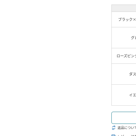
ブラック×
グ
ローズピン
ダス
イエ
返品につい