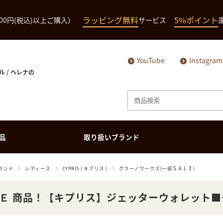
ラッピング無料
5%ポイント
000円(税込)以上ご購入）
サービス
YouTube
Instagram
ル / ヘレナの
品
取り扱いブランド
メンズ商品
ランド
レディース
CYPRIS ( キプリス )
グラーノワークス(一部ＳＡＬＥ)
長財布（ハニーセ
長財布（ハニーセ
ミドルウォレット
ミドルウォレット
ル）
ル）
Ｅ 商品！【キプリス】ジェッターウォレット■グラ