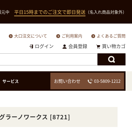
平日15時までのご注文で即日発送
還元中
（名入れ商品対象外）
大口注文について
ご利用案内
よくあるご質問
ログイン
会員登録
買い物カゴ
お問い合わせ
03-5809-1212
サービス
二つ折り財布（小銭
二つ折り財（小銭入
二つ折り財布
三つ折り財布
入れあり）
れなし）
ーノワークス [8721]