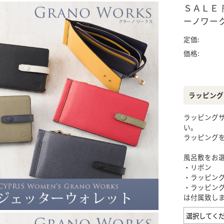
札ばさみ
パス入れ
名刺入れ
カードケース
ＳＡＬＥ
ーノワークス
定価:
Neu Interesse
ヘレナ
エスクール
キーケース
その他
スマートキーケース
ケア用品
価格:
レディース商品
ステーショナリー
IDカードケース
ラッピング
ラッピング
い。
ラッピング
ワインボトルケース
チビタイ
風呂敷をお
・リボン
CYPRIS
ヘレナ
・ラッピン
メンズ・アウトレッ
・ラッピン
ト商品
は付属致し