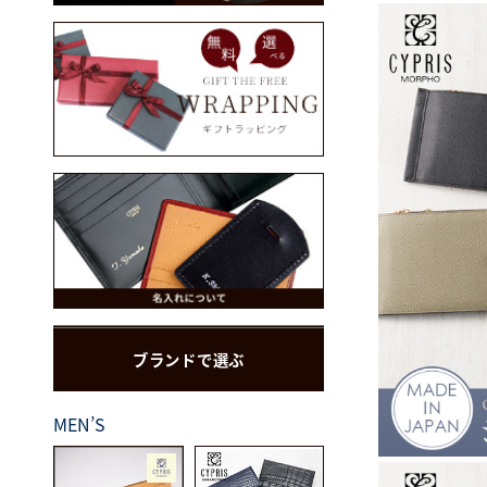
三つ折り財布
コンパクト財布
コンパクト財布
名刺入れ
CYPRIS
CYPRIS COLLECTION
パス入れ
ウォッチバンド
手帳（手帳カバー）
ステーショナリー
ブックカバー
スマホケース
ベルト
バッグ・ポーチ類
ブランドで選ぶ
ケア用品
メンズ・セール商品
MEN’S