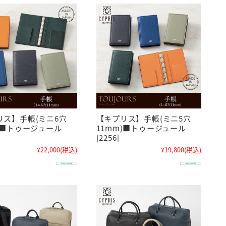
リス】手帳(ミニ6穴
【キプリス】手帳(ミニ5穴
)■トゥージュール
11mm)■トゥージュール
[2256]
¥22,000
(税込)
¥19,800
(税込)