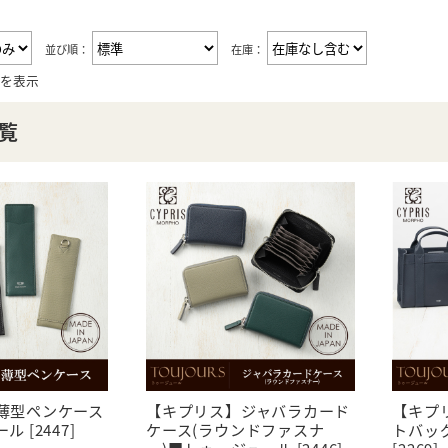
並び順：
在庫：
件を表示
覧
薄型ペンケース
【キプリス】ジャバラカード
【キプ
 [2447]
ケース(ラウンドファスナ
トバッ
ー)■トゥージュール [2446]
[2269]