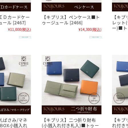
ＩＤカードケー
【キプリス】ペンケース■ト
【キプ
ル [2467]
ゥージュール [2466]
レット
ー)■ト
¥11,000
(税込)
¥14,300
(税込)
札ばさみ/マネ
【キプリス】二つ折り財布
【キプ
BOX小銭入れ
(小銭入れ付き札入)■トゥー
れ付き