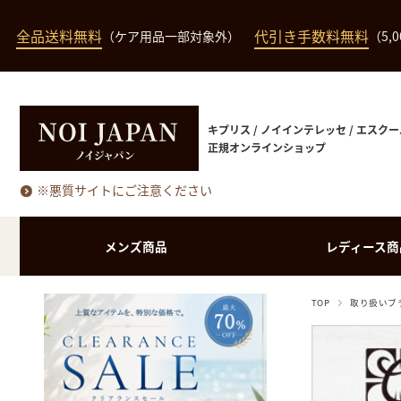
全品送料無料
代引き手数料無料
（ケア用品一部対象外）
（5,
キプリス / ノイインテレッセ / エスクー
正規オンラインショップ
※悪質サイトにご注意ください
メンズ商品
レディース商
TOP
取り扱いブ
長財布（小銭入れあ
長財布（小銭入れな
バッグ・ポーチ類
長財布
り）
し）