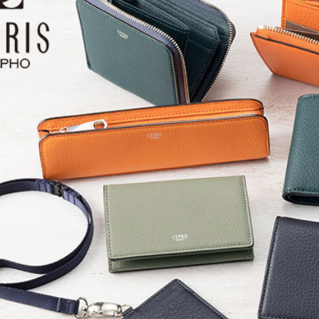
札ばさみ
パス入れ
名刺入れ
カードケース
Neu Interesse
HELENA
S・coeur
キーケース
その他
スマートキーケース
ケア用品
ステーショナリー
IDカードケース
NAOTO SATOH
RODANIA
BELLIES YOR
ワインボトルケース
チビタイ
レディース商品
メンズ・アウトレッ
ト商品