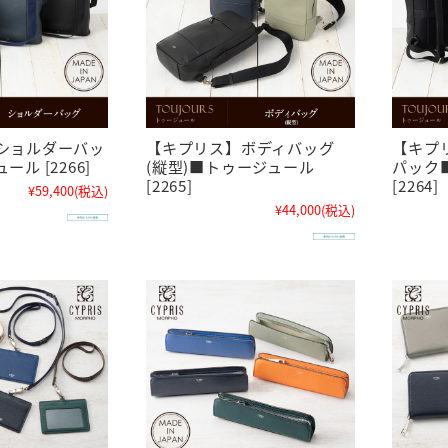
ショルダーバッ
【キプリス】ボディバッグ
【キプ
ル [2266]
(縦型)■トゥージュール
パック
[2265]
[2264]
¥59,400
(税込)
¥44,000
(税込)