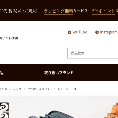
ラッピング無料
5%ポイント
000円(税込)以上ご購入）
サービス
YouTube
Instagram
ル / ヘレナの
品
取り扱いブランド
メンズ商品
ランド
メンズ
CYPRIS ( キプリス )
トゥージュール
長財布（ハニーセ
長財布（ハニーセ
ミドルウォレット
ミドルウォレット
ル）
ル）