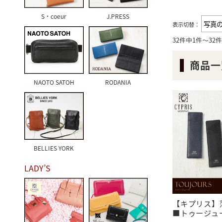
S・coeur
J.PRESS
表示切替：
32件中1件～32
商品一
NAOTO SATOH
RODANIA
BELLIES YORK
LADY’S
【キプリス】
■トゥージュール