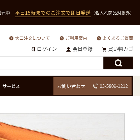
平日15時までのご注文で即日発送
還元中
（名入れ商品対象外）
大口注文について
ご利用案内
よくあるご質問
ログイン
会員登録
買い物カゴ
お問い合わせ
03-5809-1212
サービス
二つ折り財布（小銭
二つ折り財（小銭入
二つ折り財布
三つ折り財布
入れあり）
れなし）