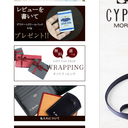
三つ折り財布
コンパクト財布
コンパクト財布
名刺入れ
CYPRIS
CYPRIS COLLECTION
パス入れ
ウォッチバンド
手帳（手帳カバー）
ステーショナリー
ブックカバー
スマホケース
ベルト
バッグ・ポーチ類
ケア用品
メンズ・セール商品