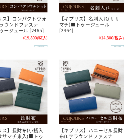
リス】コンパクトウォ
【キプリス】名刺入れ(ササ
(ラウンドファスナ
マチ)■トゥージュール
ゥージュール [2465]
[2464]
¥19,800
(税込)
¥14,300
(税込)
リス】長財布(小銭入
【キプリス】ハニーセル長財
ササマチ束入)■トゥ
布(L字ラウンドファスナ