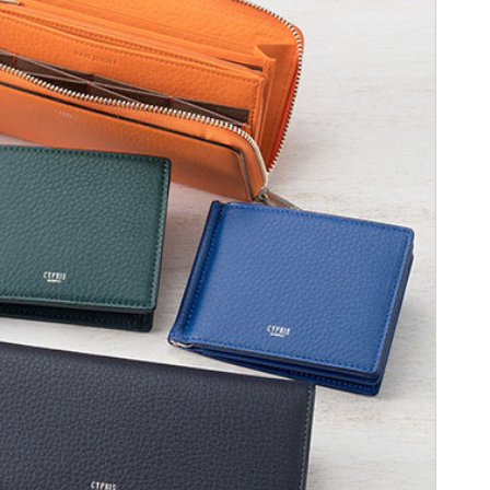
カードケース
パスポートケース
小銭入れ
キーケース
レデイース・セール
レデイース・アウト
J.PRESS
TYP
ウォッチバンド
キーホルダー
商品
レット商品
ウォレットチェーン
シューズ
K
ノイジャパン限定商
その他
品