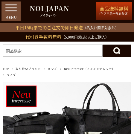
全品送料無料
（ケア用品一部対象外）
平日15時までのご注文で即日発送
（名入れ商品対象外）
代引き手数料無料
03-5809-1212
（5,000円(税込)以上ご購入）
ログイン
会員登録
買い物カゴ
TOP
取り扱いブランド
メンズ
Neu Interesse（ノイインテレッセ）
ウィダー