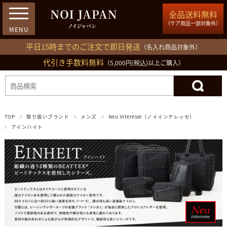
全品送料無料
（ケア用品一部対象外）
平日15時までのご注文で即日発送
（名入れ商品対象外）
代引き手数料無料
03-5809-1212
（5,000円(税込)以上ご購入）
ログイン
会員登録
買い物カゴ
TOP
取り扱いブランド
メンズ
Neu Interesse（ノイインテレッセ）
アインハイト