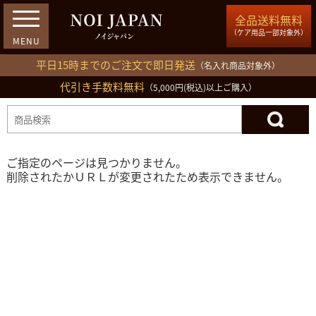
全品送料無料
（ケア用品一部対象外）
平日15時までのご注文で即日発送
（名入れ商品対象外）
代引き手数料無料
03-5809-1212
（5,000円(税込)以上ご購入）
ログイン
会員登録
買い物カゴ
ご指定のページは見つかりません。
削除されたかＵＲＬが変更されたため表示できません。