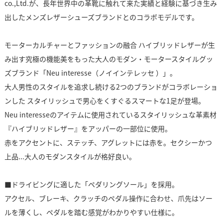
co.,Ltd.が、長年世界中の革靴に触れて来た実績と経験に基づき生み
出したメンズレザーシューズブランドとのコラボモデルです。
モーターカルチャーとファッションの融合 ハイブリッドレザーが生
み出す究極の機能美をもった大人のモダン・モータースタイルグッ
ズブランド「Neu interesse（ノイインテレッセ ）」。
大人男性のスタイルを追求し続ける2つのブランドがコラボレーショ
ンした スタイリッシュで男心をくすぐるスマートな1足が登場。
Neu interesseのアイテムに使用されているスタイリッシュな革素材
『ハイブリッドレザー』をアッパーの一部位に使用。
赤をアクセントに、ステッチ、アグレットには赤を。セクシーかつ
上品...大人のモダンスタイルが格好良い。
■ドライビングに適した「ペダリングソール」を採用。
アクセル、ブレーキ、クラッチのペダル操作に合わせ、爪先はソー
ルを薄くし、ペダルを踏む感覚がわかりやすい仕様に。