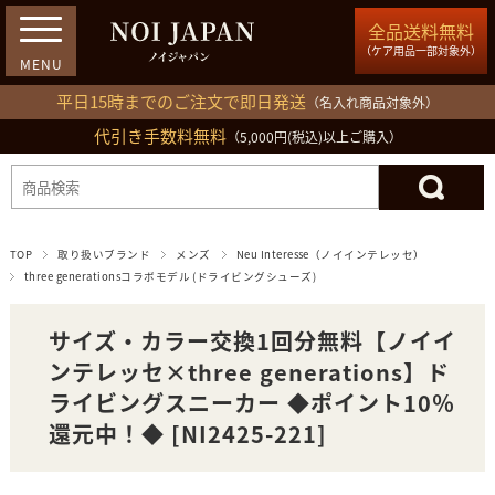
全品送料無料
（ケア用品一部対象外）
平日15時までのご注文で即日発送
（名入れ商品対象外）
代引き手数料無料
03-5809-1212
（5,000円(税込)以上ご購入）
ログイン
会員登録
買い物カゴ
TOP
取り扱いブランド
メンズ
Neu Interesse（ノイインテレッセ）
three generationsコラボモデル (ドライビングシューズ)
サイズ・カラー交換1回分無料【ノイイ
ンテレッセ×three generations】ド
ライビングスニーカー ◆ポイント10％
還元中！◆ [NI2425-221]