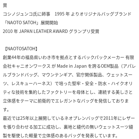
賞
コシノジュンコ氏に師事 1995 年 よりオリジナルバッグブランド
「NAOTO SATOH」展開開始
2010 年 JAPAN LEATHER AWARD グランプリ受賞
【NAOTOSATOH】
創業44年の福島県いわき市を拠点とするバックパックメーカー 有限
会社キャニオンワークス が Made in Japan を誇るOEM製品（アパレ
ルブランドバッグ、マウンテンギア、官庁関係製品、ウェットスー
ツ、レスキューハーネス）で培った堅牢・安全・防水・ハイクオリ
ティな技術を集約したファクトリーを母体とし、連続する美しさと
立体感をテーマに前衛的でエレガントなバッグを発信しておりま
す。
最近では25年以上展開しているネオプレンバッグで2011年にレザー
を張り合わせる加工に成功し、裏地と縫代の無いウェットスーツ縫
製を駆使した軽量で立体感のあるバッグを発表しています。