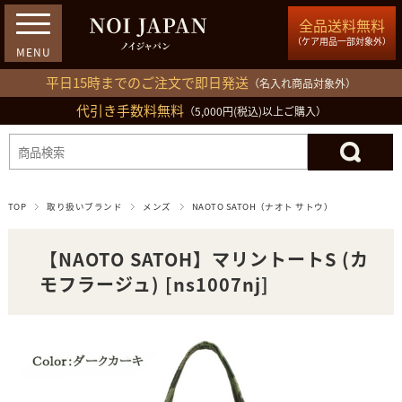
全品送料無料
（ケア用品一部対象外）
平日15時までのご注文で即日発送
（名入れ商品対象外）
代引き手数料無料
03-5809-1212
（5,000円(税込)以上ご購入）
ログイン
会員登録
買い物カゴ
TOP
取り扱いブランド
メンズ
NAOTO SATOH（ナオト サトウ）
【NAOTO SATOH】マリントートS (カ
モフラージュ) [ns1007nj]