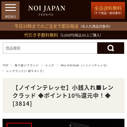
全品送料無料
（ケア用品一部対象外）
平日15時までのご注文で即日発送
（名入れ商品対象外）
代引き手数料無料
03-5809-1212
（5,000円(税込)以上ご購入）
ログイン
会員登録
買い物カゴ
TOP
取り扱いブランド
メンズ
Neu Interesse（ノイインテレッセ）
レンクラッド(一部ＳＡＬＥ)
【ノイインテレッセ】小銭入れ■レン
クラッド ◆ポイント10％還元中！◆
[3814]