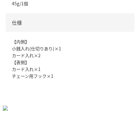
45g/1個
仕様
【内側】
小銭入れ(仕切りあり)×1
カード入れ×2
【表側】
カード入れ×1
チェーン用フック×1