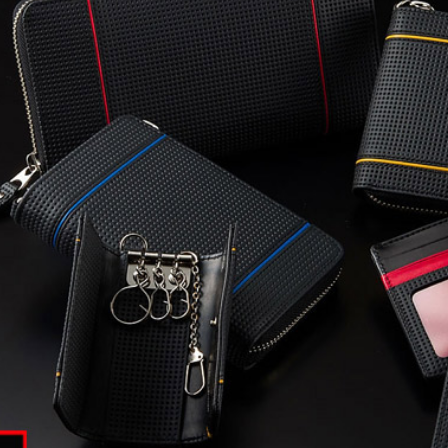
札ばさみ
パス入れ
名刺入れ
カードケース
Neu Interesse
HELENA
S・coeur
キーケース
その他
スマートキーケース
ケア用品
ステーショナリー
IDカードケース
NAOTO SATOH
RODANIA
BELLIES YOR
ワインボトルケース
チビタイ
レディース商品
メンズ・アウトレッ
ト商品