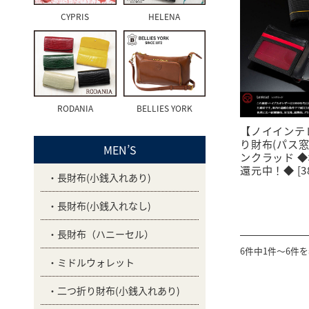
CYPRIS
HELENA
RODANIA
BELLIES YORK
【ノイインテ
り財布(パス
MEN’S
ンクラッド ◆
還元中！◆ [38
長財布(小銭入れあり)
長財布(小銭入れなし)
長財布（ハニーセル）
6件中1件～6件
ミドルウォレット
二つ折り財布(小銭入れあり)