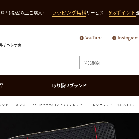
ラッピング無料
5%ポイント
000円(税込)以上ご購入）
サービス
YouTube
Instagram
ル / ヘレナの
品
取り扱いブランド
メンズ商品
ランド
メンズ
Neu Interesse（ノイインテレッセ）
レンクラッド(一部ＳＡＬＥ)
長財布（ハニーセ
長財布（ハニーセ
ミドルウォレット
ミドルウォレット
ル）
ル）