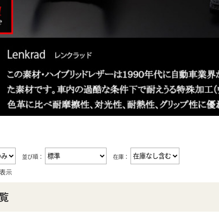
HELENA
RODANIA
並び順：
在庫：
を表示
覧