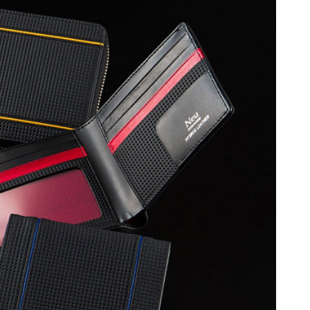
カードケース
パスポートケース
小銭入れ
キーケース
レデイース・セール
レデイース・アウト
J.PRESS
TYP
ウォッチバンド
キーホルダー
商品
レット商品
ウォレットチェーン
シューズ
K
ノイジャパン限定商
その他
品