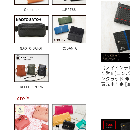
S・coeur
J.PRESS
NAOTO SATOH
RODANIA
【ノイインテ
り財布(コン
ンクラッド ◆
還元中！◆ [38
BELLIES YORK
LADY’S