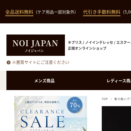
全品送料無料
代引き手数料無料
（ケア用品一部対象外）
（5,
キプリス / ノイインテレッセ / エスクー
正規オンラインショップ
※悪質サイトにご注意ください
メンズ商品
レディース商
TOP
取り扱いブ
長財布（小銭入れあ
長財布（小銭入れな
バッグ・ポーチ類
長財布
り）
し）