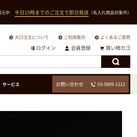
平日15時までのご注文で即日発送
還元中
（名入れ商品対象外）
大口注文について
ご利用案内
よくあるご質問
ログイン
会員登録
買い物カゴ
お問い合わせ
03-5809-1212
サービス
二つ折り財布（小銭
二つ折り財（小銭入
二つ折り財布
三つ折り財布
入れあり）
れなし）