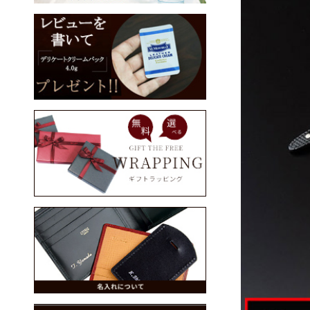
三つ折り財布
コンパクト財布
コンパクト財布
名刺入れ
CYPRIS
CYPRIS COLLECTION
パス入れ
ウォッチバンド
手帳（手帳カバー）
ステーショナリー
ブックカバー
スマホケース
ベルト
バッグ・ポーチ類
ケア用品
メンズ・セール商品