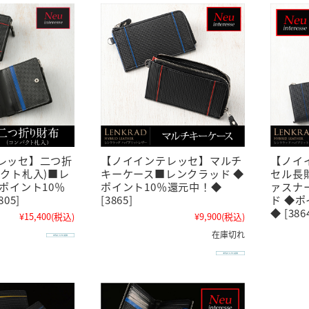
レッセ】二つ折
【ノイインテレッセ】マルチ
【ノイ
パクト札入)■レ
キーケース■レンクラッド ◆
セル長
ポイント10％
ポイント10％還元中！◆
ァスナ
05]
[3865]
ド ◆
◆ [386
¥15,400
(税込)
¥9,900
(税込)
在庫切れ