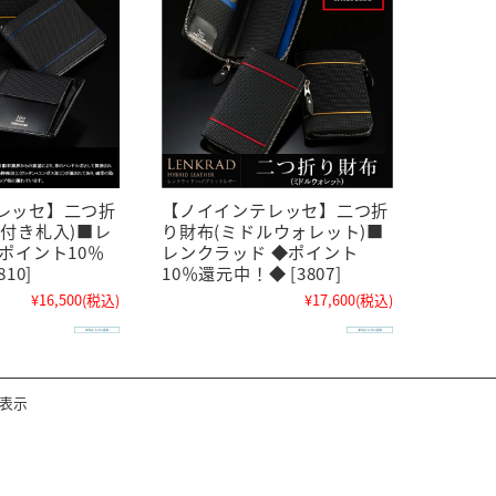
レッセ】二つ折
【ノイインテレッセ】二つ折
窓付き札入)■レ
り財布(ミドルウォレット)■
ポイント10％
レンクラッド ◆ポイント
10]
10％還元中！◆ [3807]
¥16,500
(税込)
¥17,600
(税込)
を表示