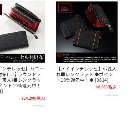
インテレッセ】ハニー
【ノイインテレッセ】小銭入
財布(Ｌ字ラウンドフ
れ■レンクラッド ◆ポイン
ー束入)■レンクラッ
ト10％還元中！◆ [3814]
ポイント10％還元中！
¥8,800
(税込)
4]
¥24,200
(税込)