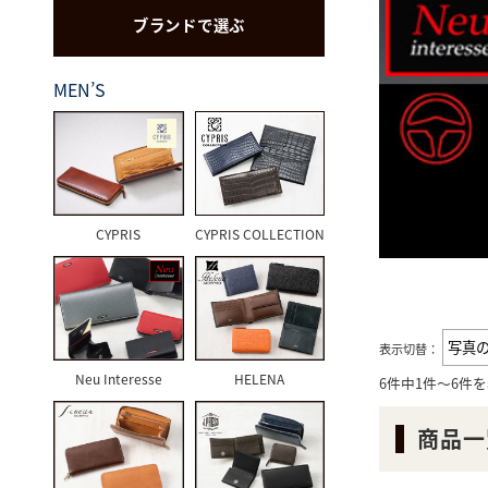
ブランドで選ぶ
CYPRIS
MEN’S
CYPRIS
CYPRIS COLLECTION
表示切替：
Neu Interesse
HELENA
6件中1件～6件
商品一